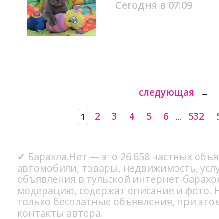
Сегодня в 07:09
следующая
→
2
3
4
5
6
532
1
...
✔ Барахла.Нет — это 26 658 частных объя
автомобили, товары, недвижимость, услуг
объявления в тульской интернет-барахо
модерацию, содержат описание и фото. Н
только бесплатные объявления, при это
контакты автора.