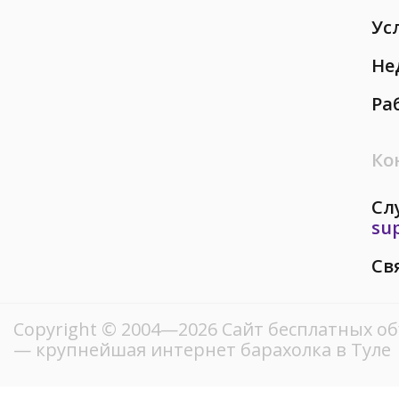
Ус
Не
Ра
Ко
Сл
su
Св
Copyright © 2004—2026 Сайт бесплатных о
— крупнейшая интернет барахолка в Туле