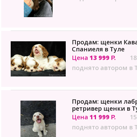
Продам: щенки Кава
Спаниеля в Туле
Цена
13 999
18
Р.
поднято автором в 
Продам: щенки лаб
ретривер щенки в Т
Цена
11 999
15
Р.
поднято автором в 