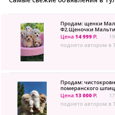
Продам: щенки Мал
Ф2.Щеночки Мальти
Цена
14 999
19
Р.
поднято автором в 
Продам: чистокров
померанского шпица
Цена
13 000
17
Р.
поднято автором в 