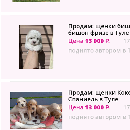
Продам: щенки биш
бишон фризе в Туле
Цена
13 000
17
Р.
поднято автором в 
Продам: щенки Коке
Спаниель в Туле
Цена
13 000
17
Р.
поднято автором в 