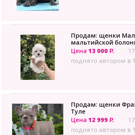
Продам: щенки Мал
мальтийской болонк
Цена
13 000
17
Р.
поднято автором в 
Продам: щенки Фран
Туле
Цена
12 999
17
Р.
поднято автором в 