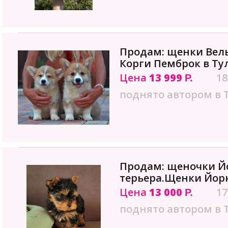
Продам: щенки Вел
Корги Пемброк в Ту
Цена
13 999
18
Р.
поднято автором в 
Продам: щеночки Й
терьера.Щенки Йорк
Цена
13 000
17
Р.
поднято автором в 