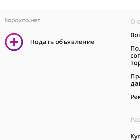
О 
Во
Подать объявление
По
со
то
Пр
да
Ре
Ра
Ку