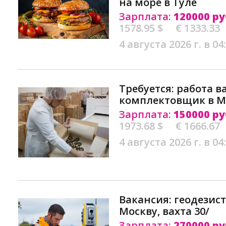
на море в Туле
Зарплата:
120000 ру
1578.95 $
€ 1333.33
4 августа 2026 г. в 04
Требуется: работа в
комплектовщик в М
Зарплата:
150000 ру
1973.68 $
€ 1666.67
4 августа 2026 г. в 04
Вакансия: геодезист
Москву, вахта 30/
Зарплата:
270000 ру