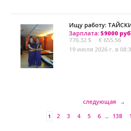
Ищу работу: ТАЙСК
Зарплата:
59000 руб
776.32 $
€ 655.56
19 июля 2026 г. в 08:
следующая
→
2
3
4
5
6
138
1
...