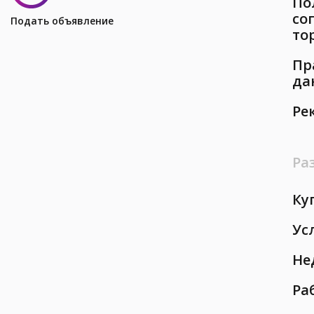
По
со
Подать объявление
то
Пр
да
Ре
Ра
Ку
Ус
Не
Ра