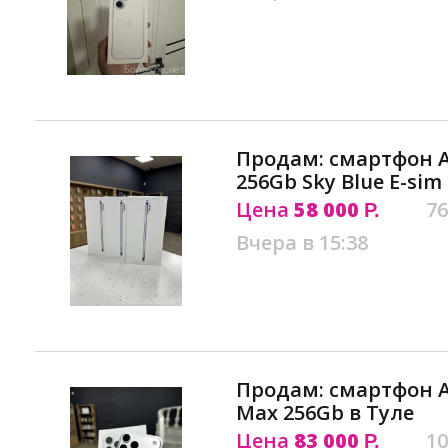
Продам: смартфон Ap
256Gb Sky Blue E-sim
Цена
58 000
76
Р.
Вчера в 15:38
Продам: смартфон Ap
Max 256Gb в Туле
Цена
83 000
10
Р.