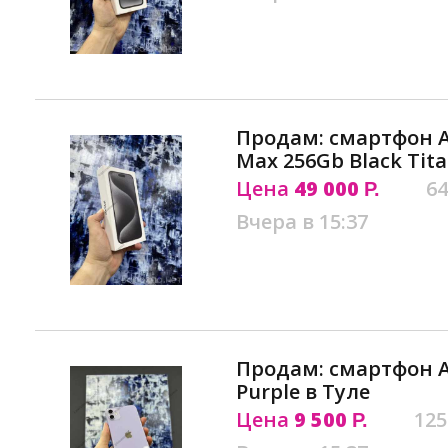
Продам: смартфон Ap
Max 256Gb Black Tit
Цена
49 000
64
Р.
Вчера в 15:37
Продам: смартфон Ap
Purple в Туле
Цена
9 500
125
Р.