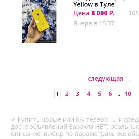
Yellow в Туле
Цена
8 000
105
Р.
Вчера в 15:37
следующая
→
2
3
4
5
6
10
1
...
✔ Купить новые или б/у телефоны и средс
доске объявлений Барахла.НЕТ: реальны
описание, выбор по параметрам. Все об