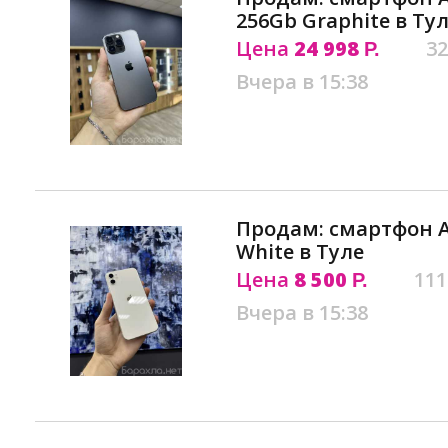
256Gb Graphite в Ту
Цена
24 998
32
Р.
Вчера в 15:38
Продам: смартфон Ap
White в Туле
Цена
8 500
111
Р.
Вчера в 15:38