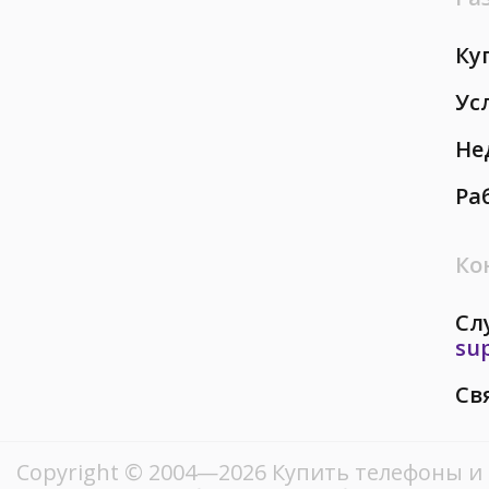
Ку
Ус
Не
Ра
Ко
Сл
su
Св
Copyright © 2004—2026 Купить телефоны и 