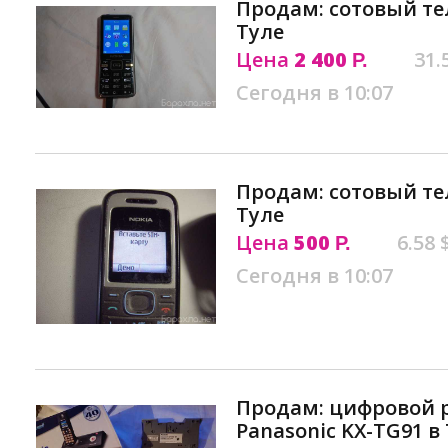
Продам: сотовый те
Туле
Цена
2 400
31.
Р.
Сегодня в 10:07
Продам: сотовый те
Туле
Цена
500
6.58 
Р.
Сегодня в 10:07
Продам: цифровой 
Pаnasоnic KX-ТG91 в