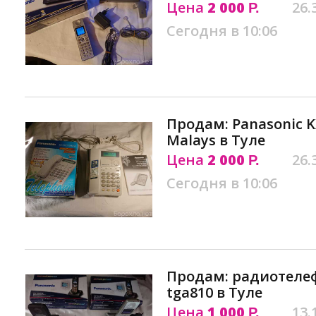
Цена
2 000
26.
Р.
Сегодня в 10:06
Продам: Panasonic K
Malays в Туле
Цена
2 000
26.
Р.
Сегодня в 10:06
Продам: радиотелеф
tga810 в Туле
Цена
1 000
13.
Р.