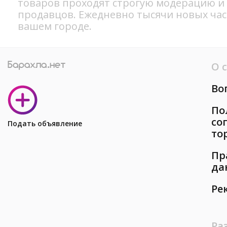
товаров проходят строгую модерацию и
продавцов. Ежедневно тысячи новых ча
вашем городе.
О 
Во
По
со
Подать объявление
то
Пр
да
Ре
Ра