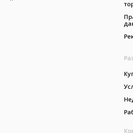
то
Пр
да
Ре
Ра
Ку
Ус
Не
Ра
Ко