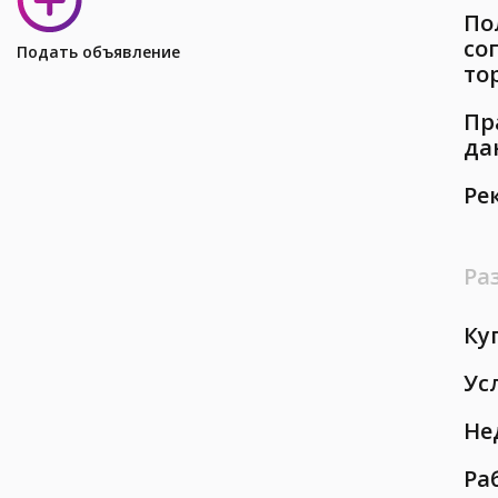
По
со
Подать объявление
то
Пр
да
Ре
Ра
Ку
Ус
Не
Ра