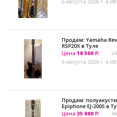
6 августа 2026 г. в 08
Продам: Yamaha Revs
RSP20X в Туле
Цена
18 500
24
Р.
6 августа 2026 г. в 08
Продам: полуакусти
Epiphone EJ-200S в Т
Цена
35 000
46
Р.