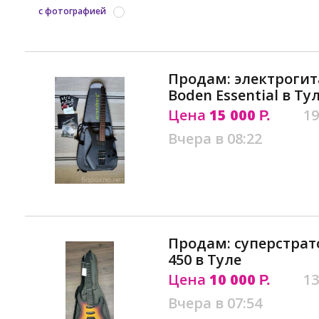
с фотографией
Продам: электрогит
Boden Essential в Ту
Цена
15 000
19
Р.
Вчера в 08:22
Продам: суперстрато
450 в Туле
Цена
10 000
13
Р.
Вчера в 07:54