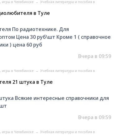
, игры в Челябинске
→
Учебная литература и пособия в
диолюбителя в Туле
теля По радиотехнике. Для
птом Цена 30 руб\шт Кроме 1 ( справочное
ки ) цена 60 руб
Вчера в 09:59
, игры в Челябинске
→
Учебная литература и пособия в
еля 21 штука в Туле
штука Всякие интересные справочники для
\шт
Вчера в 09:59
, игры в Челябинске
→
Учебная литература и пособия в