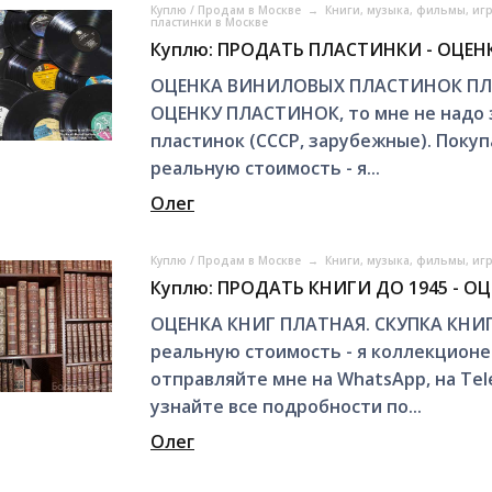
Куплю / Продам в Москве
→
Книги, музыка, фильмы, иг
пластинки в Москве
Куплю: ПРОДАТЬ ПЛАСТИНКИ - ОЦЕНК
ОЦЕНКА ВИНИЛОВЫХ ПЛАСТИНОК ПЛАТ
ОЦЕНКУ ПЛАСТИНОК, то мне не надо зв
пластинок (СССР, зарубежные). Покуп
реальную стоимость - я...
Олег
Куплю / Продам в Москве
→
Книги, музыка, фильмы, иг
Куплю: ПРОДАТЬ КНИГИ ДО 1945 - ОЦ
ОЦЕНКА КНИГ ПЛАТНАЯ. СКУПКА КНИГ Д
реальную стоимость - я коллекционер
отправляйте мне на WhatsApp, на Te
узнайте все подробности по...
Олег