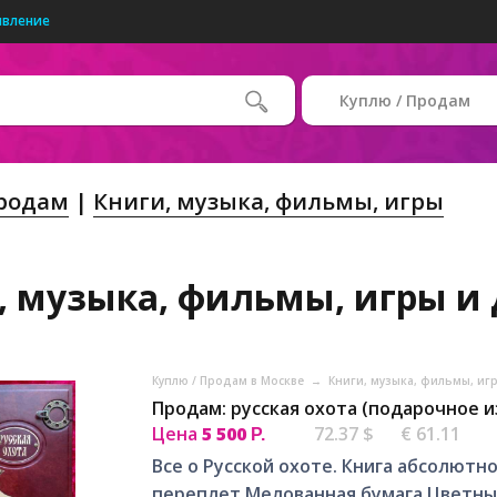
явление
Куплю / Продам
Продам
Книги, музыка, фильмы, игры
 музыка, фильмы, игры и д
Куплю / Продам в Москве
→
Книги, музыка, фильмы, иг
Продам: русская охота (подарочное и
Цена
5 500
72.37 $
€ 61.11
Р.
Все о Русской охоте. Книга абсолютно
переплет Мелованная бумага Цветные