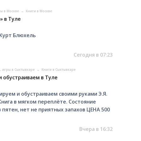
ры в Москве
→
Книги в Москве
» в Туле
 Курт Блюхель
Сегодня в 07:23
, игры в Сыктывкаре
→
Книги в Сыктывкаре
и обустраиваем в Туле
руем и обустраиваем своими руками Э.Я.
2 Книга в мягком переплёте. Состояние
з пятен, нет не приятных запахов ЦЕНА 500
Вчера в 16:32