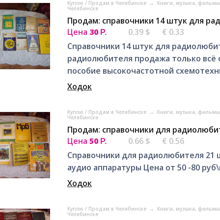
Куплю / Продам в Челябинске
→
Книги, музыка, фильмы
Челябинске
Продам: справочники 14 штук для ра
Цена
30
0.39 $
€ 0.33
Р.
Справочники 14 штук для радиолюби
радиолюбителя продажа только всё о
пособие высокочастотной схемотехни
Ходок
Куплю / Продам в Челябинске
→
Книги, музыка, фильмы
Челябинске
Продам: справочники для радиолюбит
Цена
50
0.66 $
€ 0.56
Р.
Справочники для радиолюбителя 21 
аудио аппаратуры Цена от 50 -80 руб
Ходок
Куплю / Продам в Челябинске
→
Книги, музыка, фильмы
Челябинске