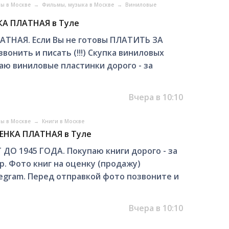
ры в Москве
→
Фильмы, музыка в Москве
→
Виниловые
А ПЛАТНАЯ в Туле
НАЯ. Если Вы не готовы ПЛАТИТЬ ЗА
онить и писать (!!!) Скупка виниловых
аю виниловые пластинки дорого - за
Вчера в 10:10
ры в Москве
→
Книги в Москве
ЕНКА ПЛАТНАЯ в Туле
О 1945 ГОДА. Покупаю книги дорого - за
. Фото книг на оценку (продажу)
legram. Перед отправкой фото позвоните и
Вчера в 10:10