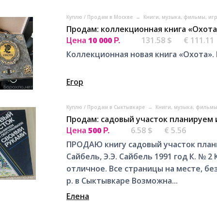
Куплю / Продам в Москве
→
Книги, музыка, фильмы, иг
Продам: коллекционная книга «Охота
Цена
10 000
131.58 $
€ 111.11
Р.
Коллекционная новая книга «Охота».
Егор
Куплю / Продам в Сыктывкаре
→
Книги, музыка, фильмы
Продам: садовый участок планируем 
Цена
500
6.58 $
€ 5.56
Р.
ПРОДАЮ книгу садовый участок плани
Сайбель, Э.Э. Сайбель 1991 год К. № 
отличное. Все страницы на месте, бе
р. в Сыктывкаре Возможна...
Елена