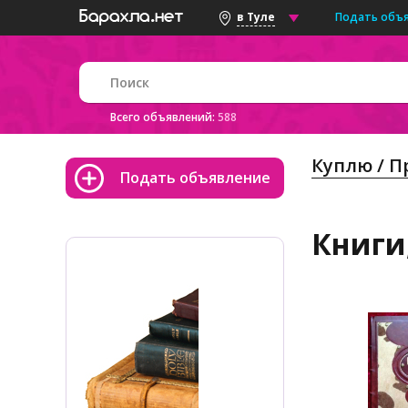
Подать объ
в Туле
Всего объявлений:
588
Куплю / 
Подать объявление
Книги,