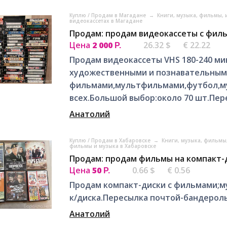
Куплю / Продам в Магадане
→
Книги, музыка, фильмы,
видеокассетах в Магадане
Продам: продам видеокассеты с филь
Цена
2 000
26.32 $
€ 22.22
Р.
Продам видеокассеты VHS 180-240 ми
художественными и познавательны
фильмами,мультфильмами,футбол,муз
всех.Большой выбор:около 70 шт.Пе
Анатолий
Куплю / Продам в Хабаровске
→
Книги, музыка, фильмы
фильмы и музыка в Хабаровске
Продам: продам фильмы на компакт-д
Цена
50
0.66 $
€ 0.56
Р.
Продам компакт-диски с фильмами;м
к/диска.Пересылка почтой-бандероль
Анатолий