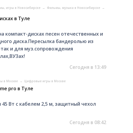
ьмы, игры в Новосибирске
→
Фильмы, музыка в Новосибирске
→
исках в Туле
а компакт-дисках песен отечественных и
дного диска.Пересылка бандеролью из
так и для муз.сопровождения
лах,ВУЗах!
Сегодня в 13:49
ры в Москве
→
Цифровые игры в Москве
me pro в Туле
 45 Вт с кабелем 2,5 м, защитный чехол
Сегодня в 08:42