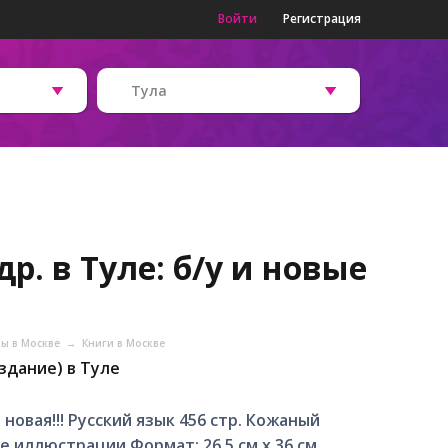
Войти
Регистрация
Тула
р. в Туле: б/у и новые
ры в Москве
→
Книги в Москве
здание) в Туле
 новая!!! Русский язык 456 стр. Кожаный
 иллюстрации Формат: 26,5 см х 36 см