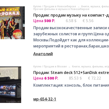
Куплю / Продам в Новосибирске
→
Книги, музыка, фил
Прочие фильмы и музыка в Новосибирске
Продам: продам музыку на компакт-д
Цена
500
6.58 $
€ 5.56
Р.
Продам высококачественные записи н
зарубежных солистов и групп.Цена о
Москвы.Подойдет как для коллекции-
мероприятий в ресторанах,барах,шко
Анатолий
Куплю / Продам в Москве
→
Книги, музыка, фильмы, иг
Продам: Steam deck 512+SanDisk extre
Цена
6 500
85.53 $
€ 72.22
Р.
Комплектация: консоль, блок питания
мр-654-32-1