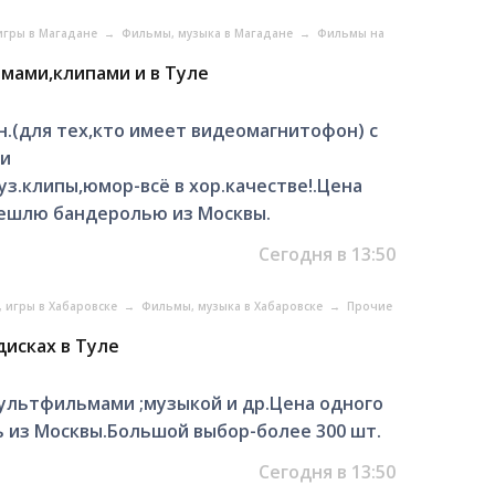
 игры в Магадане
→
Фильмы, музыка в Магадане
→
Фильмы на
мами,клипами и в Туле
н.(для тех,кто имеет видеомагнитофон) с
ми
.клипы,юмор-всё в хор.качестве!.Цена
решлю бандеролью из Москвы.
Сегодня в 13:50
, игры в Хабаровске
→
Фильмы, музыка в Хабаровске
→
Прочие
исках в Туле
ультфильмами ;музыкой и др.Цена одного
 из Москвы.Большой выбор-более 300 шт.
Сегодня в 13:50