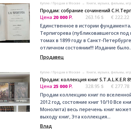
Куплю / Продам в Москве
→
Книги, музыка, фильмы, иг
Продам: собрание сочинений С.Н.Тер
Цена
20 000
263.16 $
€ 222.22
Р.
Единственное в истории фундаментал
Терпигорева (публиковавшегося под 
томах в 1899 году в Санкт-Петербурге
отличном состоянии!!! Издание было..
Продавец
Куплю / Продам в Москве
→
Книги, музыка, фильмы, иг
Продам: коллекция книг S.T.A.L.K.E.R 8
Цена
25 000
328.95 $
€ 277.78
Р.
Продам коллекцию книг по вселенной 
2012 год, состояние книг 10/10 Все кн
Монолита) весь перечень книг може
выходу книг, Эта коллекция...
Влад