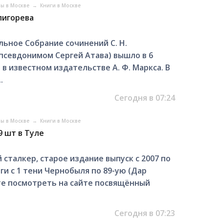
ры в Москве
→
Книги в Москве
пигорева
ьное Собрание сочинений С. Н.
псевдонимом Сергей Атава) вышло в 6
 в известном издательстве А. Ф. Маркса. В
.
Сегодня в 07:24
ры в Москве
→
Книги в Москве
9 шт в Туле
сталкер, старое издание выпуск с 2007 по
иги с 1 тени Чернобыля по 89-ую (Дар
те посмотреть на сайте посвящённый
Сегодня в 07:23