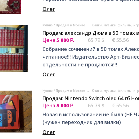
Олег
Куплю / Продам в Москве
→
Книги, музыка, фильмы, иг
Продам: александр Дюма в 50 томах в
Цена
5 000
65.79 $
€ 55.56
Р.
Собрание сочинений в 50 томах Алек
читанное!!! Издательство Арт-Бизнес-
отдельности не продаются!!!
Олег
Куплю / Продам в Москве
→
Книги, музыка, фильмы, иг
Продам: Nintendo Switch oled 64 гб Но
Цена
5 000
65.79 $
€ 55.56
Р.
Новая в использовании не была (НЕ 
(нужен переходник для вилки)
Олег