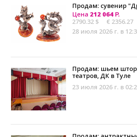
Продам: сувенир "Д
Цена
212 064
Р.
2790.32 $
€ 2356.27
28 июля 2026 г. в 12:
Продам: шьем штор
театров, ДК в Туле
23 июля 2026 г. в 02:
Продам: антрактны