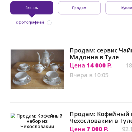
Все
Продам
Купл
336
с фотографией
Продам: сервис Чай
Мадонна в Туле
Цена
14 000
18
Р.
Вчера в 10:05
Продам: Kофейный 
Чеxословакии в Тул
Цена
7 000
92.
Р.