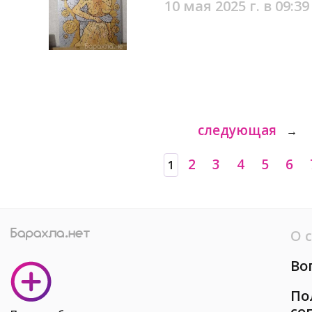
10 мая 2025 г. в 09:39
следующая
→
2
3
4
5
6
1
О 
Во
По
со