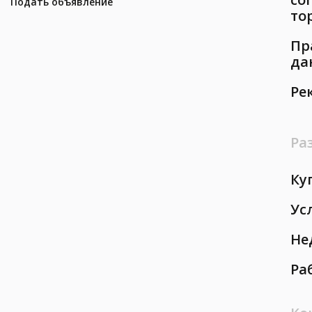
Подать объявление
то
Пр
да
Ре
Ра
Ку
Ус
Не
Ра