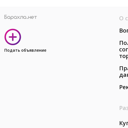
О 
Во
По
со
Подать объявление
то
Пр
да
Ре
Ра
Ку