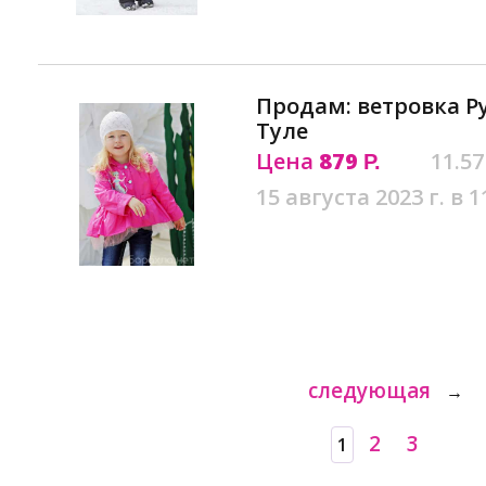
Продам: ветровка Ру
Туле
Цена
879
11.57
Р.
15 августа 2023 г. в 1
следующая
→
2
3
1