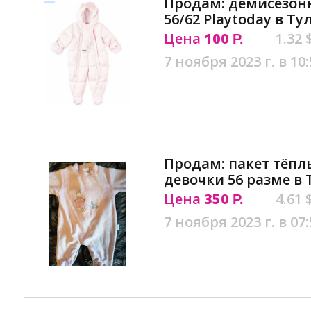
Продам: демисезон
56/62 Playtoday в Ту
Цена
100
1.32 
Р.
7 ноября 2023 г. в 10:
Продам: пакет тёпл
девочки 56 разме в 
Цена
350
4.61 
Р.
7 ноября 2023 г. в 07: