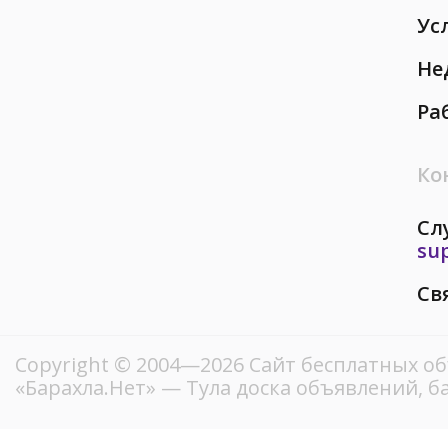
Ус
Не
Ра
Ко
Сл
su
Св
Copyright © 2004—2026
Сайт бесплатных о
«Барахла.Нет»
— Тула доска объявлений, б