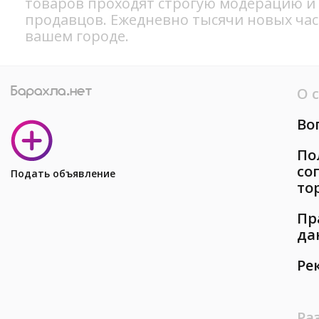
товаров проходят строгую модерацию и
продавцов. Ежедневно тысячи новых ча
вашем городе.
О 
Во
По
со
Подать объявление
то
Пр
да
Ре
Ра