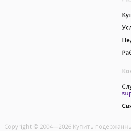
Ку
Ус
Не
Ра
Ко
Сл
su
Св
Copyright © 2004—2026 Купить подержанны