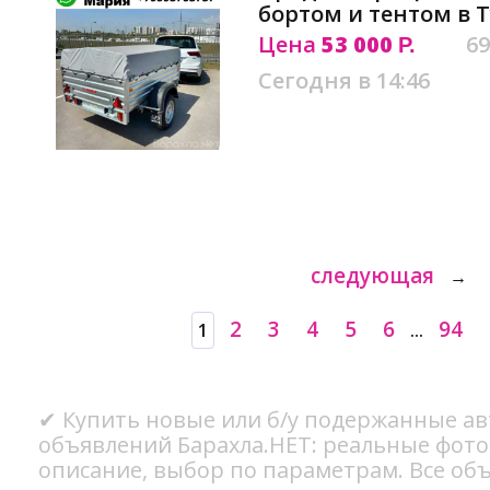
бортом и тентом в 
Цена
53 000
69
Р.
Сегодня в 14:46
следующая
→
2
3
4
5
6
94
1
...
✔ Купить новые или б/у подержанные авт
объявлений Барахла.НЕТ: реальные фото
описание, выбор по параметрам. Все об