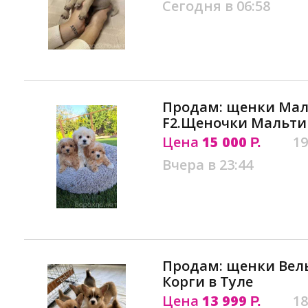
Сегодня в 06:58
Продам: щенки Мал
F2.Щеночки Мальтип
Цена
15 000
19
Р.
Вчера в 23:44
Продам: щенки Вел
Корги в Туле
Цена
13 999
18
Р.