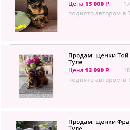
Цена
13 000
17
Р.
поднято автором в 
Продам: щенки Той-
Туле
Цена
13 999
18
Р.
поднято автором в 
Продам: щенки Фран
Туле