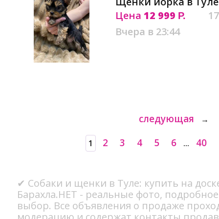
Щенки йорка в Туле
Цена
12 999
17
Р.
Вчера в 23:44
следующая
→
2
3
4
5
6
40
1
...
✔ Собаки и щенки в Туле: купить на дос
Барахла.НЕТ - реальные фото, подробно
выбор. Все объявления о продаже прохо
модерацию и содержат контакты продав