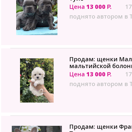
Цена
13 000
17
Р.
поднято автором в 
Продам: щенки Мал
мальтийской болонк
Цена
13 000
17
Р.
поднято автором в 
Продам: щенки Фран