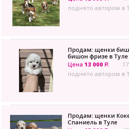
поднято автором в 
Продам: щенки биш
бишон фризе в Туле
Цена
13 000
17
Р.
поднято автором в 
Продам: щенки Коке
Спаниель в Туле