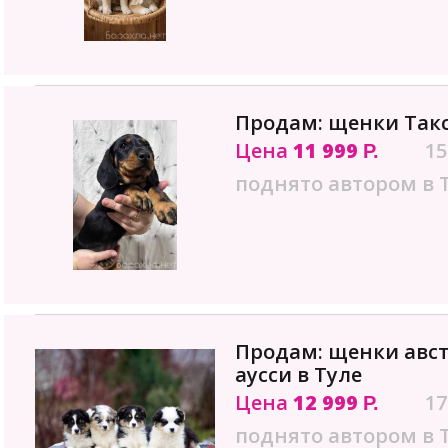
Продам: щенки Так
Цена
11 999
15
Р.
поднято автором в 
Продам: щенки авс
аусси в Туле
Цена
12 999
17
Р.
поднято автором в 