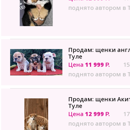
поднято автором в 
Продам: щенки англ
Туле
Цена
11 999
15
Р.
поднято автором в 
Продам: щенки Акит
Туле
Цена
12 999
17
Р.
поднято автором в 