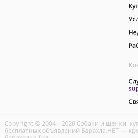
Ку
Ус
Не
Ра
Ко
Сл
su
Св
Copyright © 2004—2026 Собаки и щенки: ку
бесплатных объявлений Барахла.НЕТ — кр
барахолка Тулы