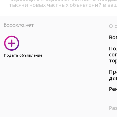
тысячи новых частных объявлений в ваш
О 
Во
По
со
Подать объявление
то
Пр
да
Ре
Ра