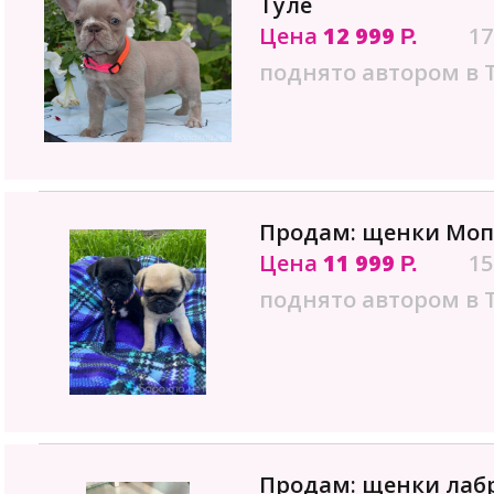
Туле
Цена
12 999
17
Р.
поднято автором в 
Продам: щенки Мопс
Цена
11 999
15
Р.
поднято автором в 
Продам: щенки лаб