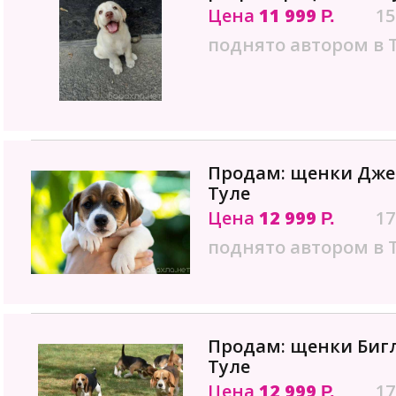
Цена
11 999
15
Р.
поднято автором в 
Продам: щенки Джек
Туле
Цена
12 999
17
Р.
поднято автором в 
Продам: щенки Бигл
Туле
Цена
12 999
17
Р.