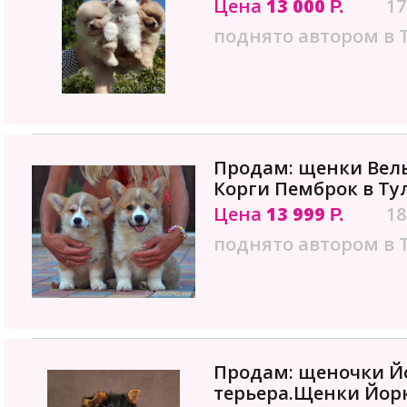
Цена
13 000
17
Р.
поднято автором в 
Продам: щенки Вел
Корги Пемброк в Ту
Цена
13 999
18
Р.
поднято автором в 
Продам: щеночки Й
терьера.Щенки Йорк