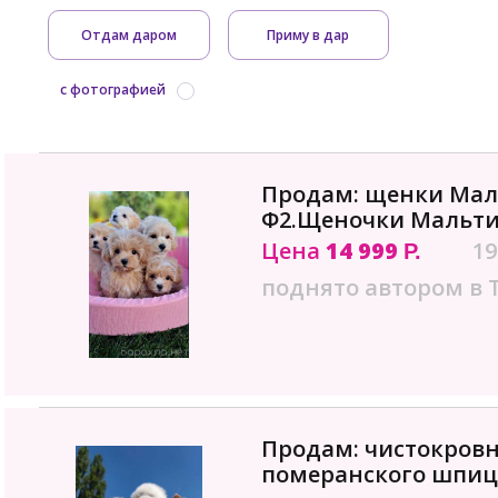
Отдам даром
Приму в дар
с фотографией
Продам: щенки Мал
Ф2.Щеночки Мальти
Цена
14 999
19
Р.
поднято автором в 
Продам: чистокров
померанского шпица