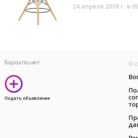
24 апреля 2018 г. в 0
О 
Во
По
со
Подать объявление
то
Пр
да
Ре