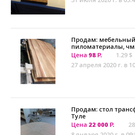
Продам: мебельны
пиломатериалы, чмз
Цена
98
1.29 $
Р.
27 апреля 2020 г. в 1
Продам: стол транс
Туле
Цена
22 000
28
Р.
8 января 2020 г. в 09: