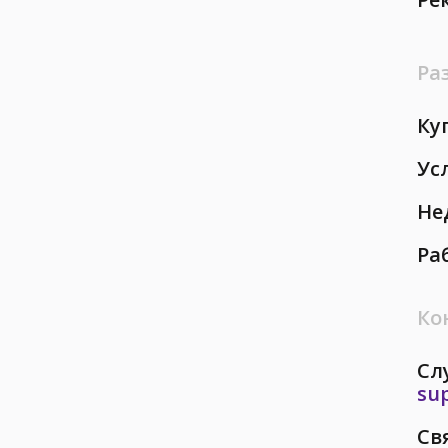
Ра
Ку
Ус
Не
Ра
Ко
Сл
su
Св