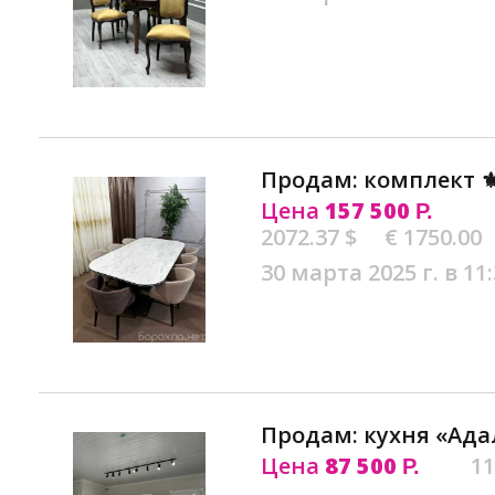
Продам: комплект ⚜
Цена
157 500
Р.
2072.37 $
€ 1750.00
30 марта 2025 г. в 11
Продам: кухня «Ада
Цена
87 500
11
Р.