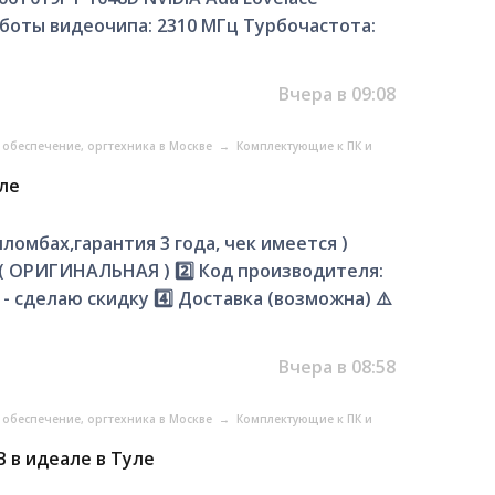
аботы видеочипа: 2310 МГц Турбочастота:
Вчера в 09:08
обеспечение, оргтехника в Москве
→
Комплектующие к ПК и
уле
пломбах,гарантия 3 года, чек имеется )
 ( ОРИГИНАЛЬНАЯ ) 2️⃣ Код производителя:
- сделаю скидку 4️⃣ Доставка (возможна) ⚠️
Вчера в 08:58
обеспечение, оргтехника в Москве
→
Комплектующие к ПК и
B в идеале в Туле