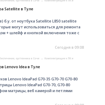
еспечение, оргтехника в Сочи
→
Комплектующие к ПК и
 Satellite в Туле
у. от ноутбука Satellite L850 satellite
оторые могут использоваться для ремонта
адом + шлейф и кнопкой включения тоже с
Сегодня в 09:08
еспечение, оргтехника в Сочи
→
Комплектующие к ПК и
в Lеnоvо Ideа в Туле
ов Lеnоvо IdeаPad G70-35 G70-70 G70-80
атpицы Lеnovо IdеаРаd G70-70, G70-80
йфом матрицы, веб камерой и петлями