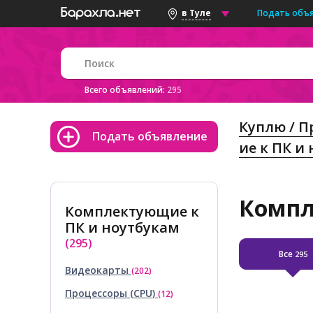
Подать объ
в Туле
Всего объявлений:
295
Куплю / 
Подать объявление
ие к ПК и
Компл
Комплектующие к
ПК и ноутбукам
(295)
Все
295
Видеокарты
(202)
Процессоры (CPU)
(12)