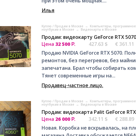
при этом очень мощная....
Илья
Куплю / Продам в Москве
→
Компьютеры, программное 
ноутбукам в Москве
→
Видеокарты в Москве
Продам: видеокарту GeForce RTX 5070
Цена
32 500
427.63 $
€ 361.11
Р.
Продаю NVIDIA GeForce RTX 5070. Пол
ремонтов, без перегревов, без майни
запечатана. Брал чтобы собирать ком
Тянет современные игры на...
Продавец-частное лицо.
Куплю / Продам в Москве
→
Компьютеры, программное 
ноутбукам в Москве
→
Видеокарты в Москве
Продам: видеокарта Palit GeForce RTX 
Цена
26 000
342.11 $
€ 288.89
Р.
Новая. Коробка не вскрывалась, на п
магазина Доставка обсуждается NE640