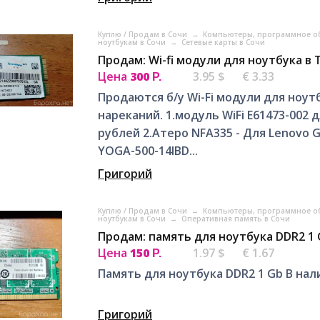
Куплю / Продам в Сочи
→
Компьютеры, программное об
ноутбукам в Сочи
→
Сетевые карты в Сочи
Продам: Wi-fi модули для ноутбука в 
Цена
300
3.95 $
€ 3.33
Р.
Продаются б/у Wi-Fi модули для ноут
нареканий. 1.модуль WiFi E61473-002 д
рублей 2.Атеро NFA335 - Для Lenovo G4
YOGA-500-14IBD...
Григорий
Куплю / Продам в Сочи
→
Компьютеры, программное об
ноутбукам в Сочи
→
Оперативная память в Сочи
Продам: память для ноутбука DDR2 1 
Цена
150
1.97 $
€ 1.67
Р.
Память для ноутбука DDR2 1 Gb В нали
Григорий