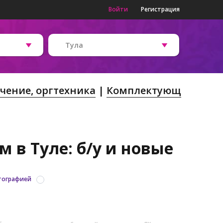
Войти
Регистрация
Тула
чение, оргтехника
Комплектующ
 в Туле: б/у и новые
тографией