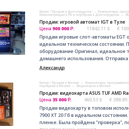
Куплю / Продам в Долгопрудном
→
Компьютеры, прогр
Комплектующие к ПК и ноутбукам в Долгопрудном
→
М
Продам: игровой автомат IGT в Туле
Цена
900 000
11842.11 $
€ 100
Р.
Продам игровые слот-автоматы EGT о
идеальном техническом состоянии. П
оборудование Оригинал, идеальное т
домашнего использования. Отправка 
Александр
Куплю / Продам в Москве
→
Компьютеры, программное 
ноутбукам в Москве
→
Видеокарты в Москве
Продам: видеокарта ASUS TUF AMD Rad
Цена
35 000
460.53 $
€ 388.89
Р.
Продам видеокарту в топовом исполн
7900 XT 20 Гб в идеальном состоянии.
пленке. Была пройдена "проверка", п