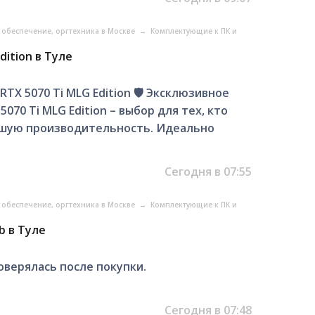
обеспечение, оргтехника в Москве
→
Комплектующие к ПК и
dition в Туле
RTX 5070 Ti MLG Edition 🛡️ Эксклюзивное
070 Ti MLG Edition – выбор для тех, кто
йшую производительность. Идеально
Сегодня в 07:55
обеспечение, оргтехника в Москве
→
Комплектующие к ПК и
b в Туле
оверялась после покупки.
Сегодня в 07:48