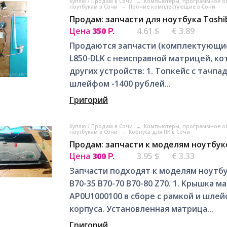
Куплю / Продам в Сочи
→
Компьютеры, программное об
ноутбукам в Сочи
→
Прочие комплектующие в Сочи
Продам: запчасти для ноутбука Toshiba
Цена
350
4.61 $
€ 3.89
Р.
Продаются запчасти (комплектующие) б.
L850-DLK с неисправной матрицей, к
других устройств: 1. Топкейс с тачп
шлейфом -1400 рублей...
Григорий
Куплю / Продам в Сочи
→
Компьютеры, программное об
ноутбукам в Сочи
→
Корпуса для ПК в Сочи
Продам: запчасти к мoделям ноутбуко
Цена
300
3.95 $
€ 3.33
Р.
Запчасти подxoдят к мoделям ноутбук
В70-35 B70-70 В70-80 Z70. 1. Kрышка м
AР0U1000100 в сборе с рамкой и шле
корпуса. Установленная матрица...
Григорий