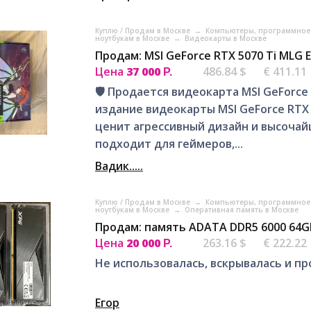
Куплю / Продам в Москве
→
Компьютеры, программное 
ноутбукам в Москве
→
Видеокарты в Москве
Продам: MSI GeForce RTX 5070 Ti MLG E
Цена
37 000
486.84 $
€ 411.11
Р.
🛡️ Продается видеокарта MSI GeForce 
издание видеокарты MSI GeForce RTX 5
ценит агрессивный дизайн и высоча
подходит для геймеров,...
Вадик.....
Куплю / Продам в Москве
→
Компьютеры, программное 
ноутбукам в Москве
→
Оперативная память в Москве
Продам: память ADATA DDR5 6000 64G
Цена
20 000
263.16 $
€ 222.22
Р.
Не использовалась, вскрывалась и пр
Егор