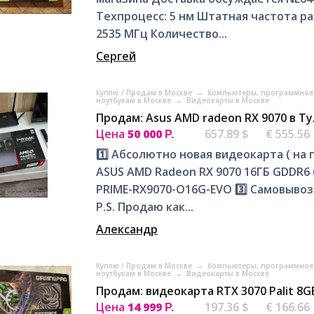
Техпроцесс: 5 нм Штатная частота р
2535 МГц Количество...
Сергей
Куплю / Продам в Москве
→
Компьютеры, программное 
ноутбукам в Москве
→
Видеокарты в Москве
Продам: Asus AMD radeon RX 9070 в Т
Цена
50 000
657.89 $
€ 555.56
Р.
1️⃣ Абсолютно новая видеокарта ( на 
ASUS AMD Radeon RX 9070 16ГБ GDDR6
PRIME-RX9070-O16G-EVO 3️⃣ Самовывоз 
P.S. Продаю как...
Александр
Куплю / Продам в Москве
→
Компьютеры, программное 
ноутбукам в Москве
→
Видеокарты в Москве
Продам: видеокарта RTX 3070 Palit 8G
Цена
14 999
197.36 $
€ 166.66
Р.