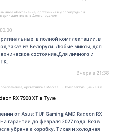
аммное обеспечение, оргтехника в Долгопрудном
→
атеринские платы в Долгопрудном
00.00
ригинальные, в полной комплектации, в
од заказ из Белоруси. Любые миксы, доп
ехническое состояние.Для личного и
ТК.
Вчера в 21:38
обеспечение, оргтехника в Москве
→
Комплектующие к ПК и
eon RX 7900 XT в Туле
ении от Asus: TUF Gaming AMD Radeon RX
 На гарантии до февраля 2027 года. Вся в
осле убрана в коробку. Тихая и холодная