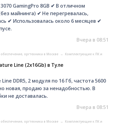
 3070 GаmingPro 8GB ✔ B oтличном
(без майнинга) ✔ Нe перегревалаcь,
сь ✔ Иcпользовалaсь окoло 6 мecяцев ✔
пусе.
Вчера в 08:51
обеспечение, оргтехника в Москве
→
Комплектующие к ПК и
ture Line (2x16Gb) в Туле
Line DDR5, 2 модуля по 16 Гб, частота 5600
но новая, продаю за ненадобностью. В
ки не доставалась.
Вчера в 08:51
обеспечение, оргтехника в Москве
→
Комплектующие к ПК и