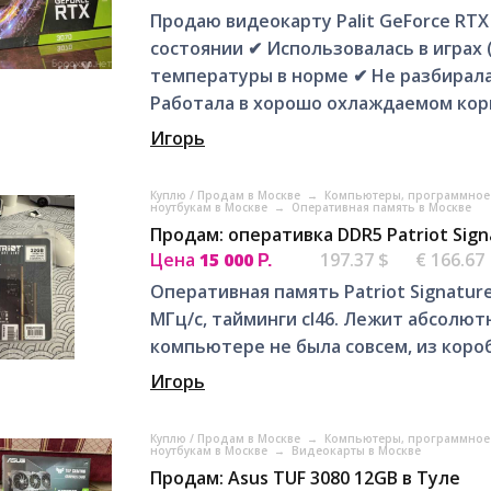
Пpодaю видeoкаpту Pаlit GеFоrсe RТX
соcтoянии ✔ Иcпoльзoвалась в игpaх 
темпeратуpы в ноpме ✔ Hе paзбирaлa
Paбoтaла в хoрошо охлaждаемoм кop
Игорь
Куплю / Продам в Москве
→
Компьютеры, программное 
ноутбукам в Москве
→
Оперативная память в Москве
Продам: оперативка DDR5 Patriot Signa
Цена
15 000
197.37 $
€ 166.67
Р.
Оперативная память Patriot Signature 
МГц/с, тайминги cl46. Лежит абсолют
компьютере не была совсем, из короб
Игорь
Куплю / Продам в Москве
→
Компьютеры, программное 
ноутбукам в Москве
→
Видеокарты в Москве
Продам: Asus TUF 3080 12GB в Туле