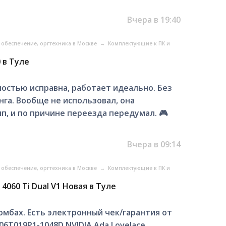
Вчера в 19:40
обеспечение, оргтехника в Москве
→
Комплектующие к ПК и
 в Туле
ностью исправна, работает идеально. Без
нга. Вообще не использовал, она
п, и по причине переезда передумал. 🎮
Вчера в 09:14
обеспечение, оргтехника в Москве
→
Комплектующие к ПК и
4060 Ti Dual V1 Новая в Туле
ломбах. Есть электронный чек/гарантия от
6T019P1-1048D NVIDIA Ada Lovelace