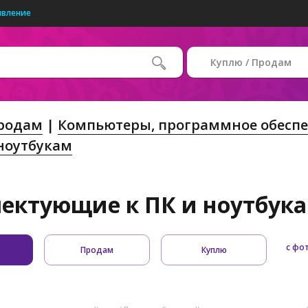
явление
Куплю / Продам
Продам
Компьютеры, программное обеспе
 ноутбукам
ектующие к ПК и ноутбукам
с фо
Продам
Куплю