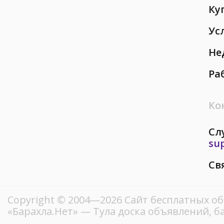
Ку
Ус
Не
Ра
Ко
Сл
su
Св
Copyright © 2004—2026
Сайт бесплатных о
«Барахла.Нет»
— Тула доска объявлений, б