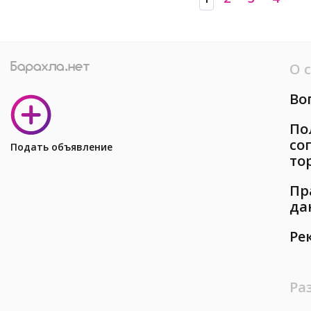
О 
Во
По
со
Подать объявление
то
Пр
да
Ре
Ра