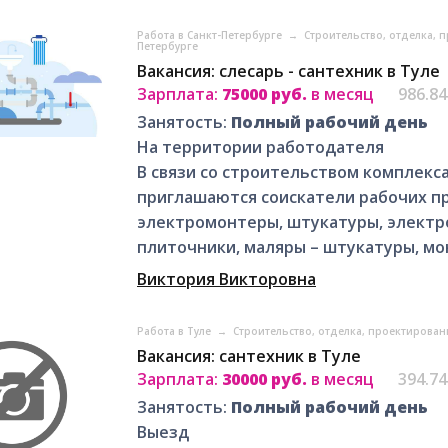
Работа в Санкт-Петербурге
→
Строительство, отделка, 
Петербурге
Вакансия: слесарь - сантехник в Туле
Зарплата:
75000 руб.
в месяц
986.8
Занятость:
Полный рабочий день
На территории работодателя
В связи со строительством комплекса
приглашаются соискатели рабочих п
электромонтеры, штукатуры, электр
плиточники, маляры – штукатуры, мо
Виктория Викторовна
Работа в Туле
→
Строительство, отделка, проектирован
Вакансия: сантехник в Туле
Зарплата:
30000 руб.
в месяц
394.7
Занятость:
Полный рабочий день
Выезд