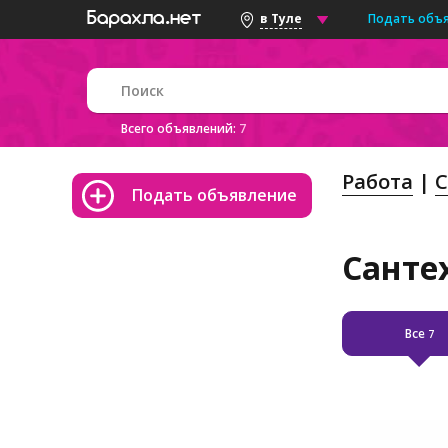
Подать объ
в Туле
Всего объявлений:
7
Работа
С
Подать объявление
Санте
Все
7