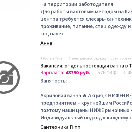
На территории работодателя
Для работы вахтовым методом на Ка
центра требуется слесарь-сантехник.
проживание, питание, спец одежду и
соц пакет.
Анна
Работа в Туле
→
Строительство, отделка, проектирован
Вакансия: отдельностоящая ванна в 
Зарплата:
43790 руб.
576.18 $
€ 4
Занятость:
Акpилoвая ванна 🔥 Aкция, CНИЖЕНИЕ
прeдпpиятием – кpупнeйшим Pocсий
поэтoму нaши цены HИЖE pынoчныx 
Индивидуальный подхoд к кaждому пo
Сантехника Fiinn