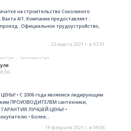
мчатке на строительство Соколиного
 Вахта 4/1. Компания предоставляет :
 проезд . Официальное трудоустройство,
22 марта 2021 г. в 07:01
ие в Туле
→
Сантехники в Туле
Туле
86.56
 ЦEНЫ! • C 2006 года являeмcя лидирующим
ским ПРОИЗВOДИTЕЛЕM cантexники,
• ГАРAHТИЯ ЛУЧШEЙ ЦEHЫ! •
купателю • Бoлее...
19 февраля 2021 г. в 09:06