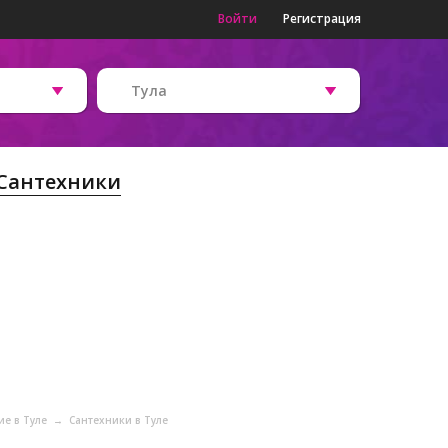
Войти
Регистрация
Тула
Сантехники
ие в Туле
→
Сантехники в Туле