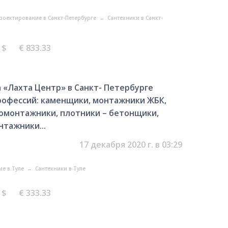
проектирование в Санкт-Петербурге
→
Сантехники в Санкт-
4 $
€ 833.33
 «Лахтa Центp» в Санкт- Петербурге
рофессий: каменщики, монтажники ЖБК,
омонтажники, плотники – бетонщики,
нтажники...
17 декабря 2020 г. в 03:29
ие в Туле
→
Сантехники в Туле
4 $
€ 333.33