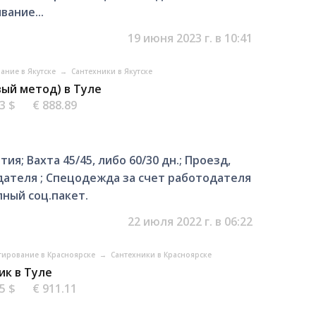
ание...
19 июня 2023 г. в 10:41
вание в Якутске
→
Сантехники в Якутске
вый метод) в Туле
63 $
€ 888.89
ия; Вахта 45/45, либо 60/30 дн.; Проезд,
дателя ; Спецодежда за счет работодателя
лный соц.пакет.
22 июля 2022 г. в 06:22
ктирование в Красноярске
→
Сантехники в Красноярске
ик в Туле
95 $
€ 911.11