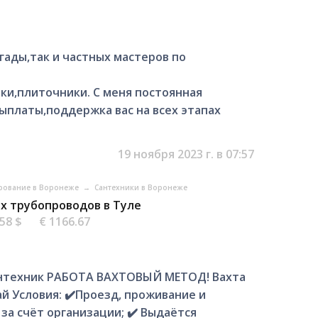
гады,так и частных мастеров по
ки,плиточники. С меня постоянная
ыплаты,поддержка вас на всех этапах
19 ноября 2023 г. в 07:57
ирование в Воронеже
→
Сантехники в Воронеже
х трубопроводов в Туле
.58 $
€ 1166.67
антехник РАБОТА ВАХТОВЫЙ МЕТОД! Вахта
ай Условия: ✔️Проезд, проживание и
 за счёт организации; ✔️ Выдаётся