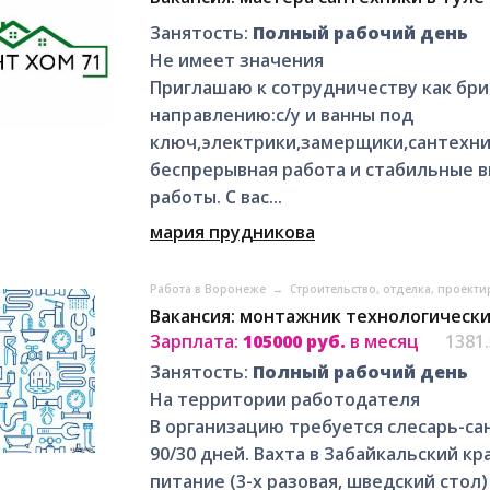
Занятость:
Полный рабочий день
Не имеет значения
Приглашаю к сотрудничеству как бри
направлению:с/у и ванны под
ключ,электрики,замерщики,сантехни
беспрерывная работа и стабильные в
работы. С вас...
мария прудникова
Работа в Воронеже
→
Строительство, отделка, проект
Вакансия: монтажник технологически
Зарплата:
105000 руб.
в месяц
1381
Занятость:
Полный рабочий день
На территории работодателя
В организацию требуется слесарь-с
90/30 дней. Вахта в Забайкальский кр
питание (3-х разовая, шведский стол)