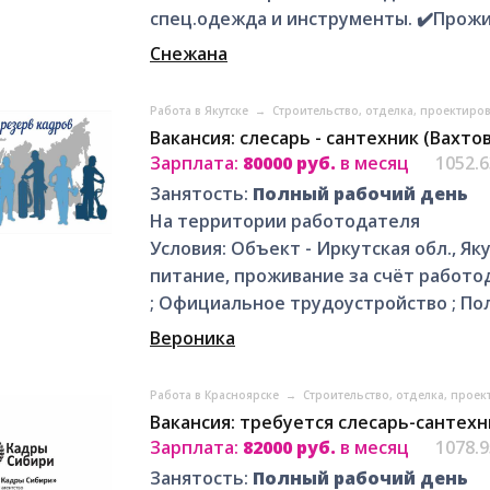
спец.одежда и инструменты. ✔️Прожив
Снежана
Работа в Якутске
→
Строительство, отделка, проектиро
Вакансия: слесарь - сантехник (Вахто
Зарплата:
80000 руб.
в месяц
1052.
Занятость:
Полный рабочий день
На территории работодателя
Условия: Объект - Иркутская обл., Якут
питание, проживание за счёт работо
; Официальное трудоустройство ; По
Вероника
Работа в Красноярске
→
Строительство, отделка, прое
Вакансия: требуется слесарь-сантехн
Зарплата:
82000 руб.
в месяц
1078.
Занятость:
Полный рабочий день