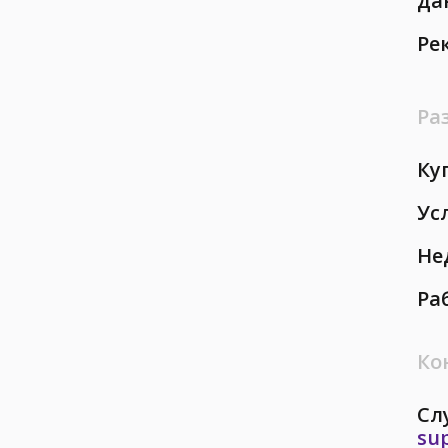
да
Ре
Ра
Ку
Ус
Не
Ра
Ко
Сл
su