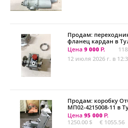
Продам: переходник
фланец кардан в Ту
Цена
9 000
118
Р.
12 июля 2026 г. в 12:
Продам: коробку О
МП02-4215008-11 в Т
Цена
95 000
Р.
1250.00 $
€ 1055.56