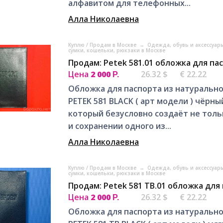
алфавитом для телефонных...
Алла Николаевна
Куплю / Продам в Москве
→
Одежда, обувь и аксессуар
сумки, кошельки, рюкзаки в Москве
Продам: Petek 581.01 обложка для пас
Цена
2 000
26.32 $
€ 22.22
Р.
Обложка для паспорта из натурально
PETEK 581 BLACK ( арт модели ) чёрны
который безусловно создаёт не тольк
и сохранении одного из...
Алла Николаевна
Куплю / Продам в Москве
→
Одежда, обувь и аксессуар
сумки, кошельки, рюкзаки в Москве
Продам: Petek 581 TB.01 обложка для
Цена
2 000
26.32 $
€ 22.22
Р.
Обложка для паспорта из натурально