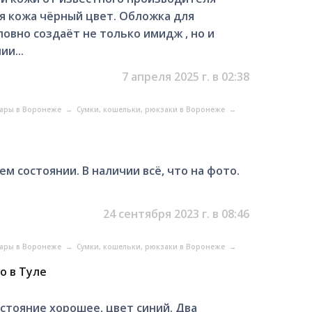
кая кожа чёрный цвет. Обложка для
ловно создаёт не только имидж , но и
и...
7 апреля 2025 г. в 02:38
уары в Воронеже
→
Сумки, кошельки, рюкзаки в Воронеже
→
ем состоянии. В наличии всё, что на фото.
24 сентября 2023 г. в 08:46
уары в Воронеже
→
Сумки, кошельки, рюкзаки в Воронеже
→
о в Туле
остояние хорошее, цвет синий. Два