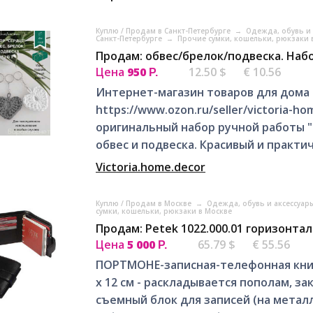
Куплю / Продам в Санкт-Петербурге
→
Одежда, обувь и 
Санкт-Петербурге
→
Прочие сумки, кошельки, рюкзаки 
Продам: обвес/брелок/подвеска. Набо
Цена
950
12.50 $
€ 10.56
Р.
Интернет-магазин товаров для дома 
https://www.ozon.ru/seller/victoria-
оригинальный набор ручной работы "С
обвес и подвеска. Красивый и практич
Victoria.home.decor
Куплю / Продам в Москве
→
Одежда, обувь и аксессуар
сумки, кошельки, рюкзаки в Москве
Продам: Petek 1022.000.01 горизонтал
Цена
5 000
65.79 $
€ 55.56
Р.
ПОРТМОНЕ-записная-телефонная книжк
х 12 см - раскладывается пополам, за
съемный блок для записей (на металл