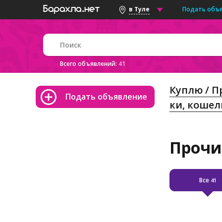
Подать объ
в Туле
Всего объявлений:
41
Куплю / 
Подать объявление
ки, кошел
Прочи
Все
41