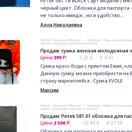
PETEK 581 TB BLACK ( арт модели ) м
чёрный цвет. Обложка для паспорта –
не только имидж , но и удобство...
Алла Николаевна
Куплю / Продам в Москве
→
Одежда, обувь и аксессуар
сумки, кошельки, рюкзаки в Москве
Продам: сумка женская молодежная ч
Цена
399
5.25 $
€ 4.43
Р.
Сумка кросс-боди с принтом Ежик, кл
Данную сумку можно приобрести на 
строку маркеплейса : Сумка EVOLE
Максим
Куплю / Продам в Москве
→
Одежда, обувь и аксессуар
сумки, кошельки, рюкзаки в Москве
Продам: Petek 581.01 обложка для па
Цена
2 500
32.89 $
€ 27.78
Р.
Обложка для паспорта из натурально