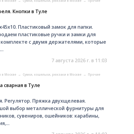
ы в Москве
→
Сумки, кошельки, рюкзаки в Москве
→
Прочие
еля. Кнопки в Туле
х45х10. Пластиковый замок для папки.
родаем пластиковые ручки и замки для
 комплекте с двумя держателями, которые
..
7 августа 2026 г. в 11:03
ы в Москве
→
Сумки, кошельки, рюкзаки в Москве
→
Прочие
а сварная в Туле
я. Регулятор. Пряжка двухщелевая.
ьшой выбор металлической фурнитуры для
ников, сувениров, ошейников: карабины,
,...