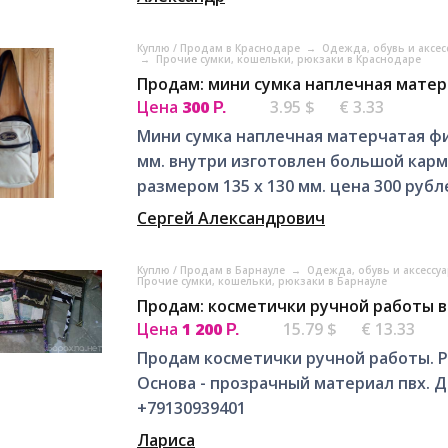
Куплю / Продам в Краснодаре
→
Одежда, обувь и аксе
→
Прочие сумки, кошельки, рюкзаки в Краснодаре
Продам: мини сумка наплечная матер
Цена
300
3.95 $
€ 3.33
Р.
Мини сумка наплечная матерчатая фир
мм. внутри изготовлен большой карм
размером 135 х 130 мм. цена 300 рубл
Сергей Александрович
Куплю / Продам в Барнауле
→
Одежда, обувь и аксессу
Прочие сумки, кошельки, рюкзаки в Барнауле
Продам: косметички ручной работы в
Цена
1 200
15.79 $
€ 13.33
Р.
Продам косметички ручной работы. Р
Основа - прозрачный материал пвх. Д
+79130939401
Лариса