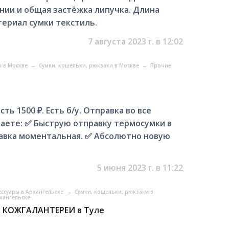
нии и общая застёжка липучка. Длина
териал сумки текстиль.
7 августа 2023 г. в 12:02
ы в Москве
→
Сумки, кошельки, рюкзаки в Москве
→
Прочие
ь 1500 ₽. Есть б/у. Отправка во все
чаете: ✅ Быструю отправку термосумки в
равка моментальная. ✅ Абсолютно новую
5 июня 2023 г. в 11:22
ессуары в Архангельске
→
Сумки, кошельки, рюкзаки в
хангельске
 КОЖГАЛАНТЕРЕИ в Туле