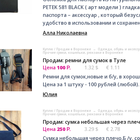
PETEK 581 BLACK ( арт модели ) глад
паспорта – аксессуар , который безус
удобство в использовании и сохранени
Алла Николаевна
Куплю / Продам в Воронеже
→
Одежда, обувь и аксесс
Прочие сумки, кошельки, рюкзаки в Воронеже
Продам: ремни для сумок в Туле
Цена
100
1.32 $
€ 1.11
Р.
Ремни для сумок,новые и б/у, в хорош
Цена за 1 штуку - 100 рублей (любой).
Юлия
Куплю / Продам в Воронеже
→
Одежда, обувь и аксесс
Прочие сумки, кошельки, рюкзаки в Воронеже
Продам: сумка небольшая через плеч
Цена
250
3.29 $
€ 2.78
Р.
Сумка небольшая через плечо.Б /у, с