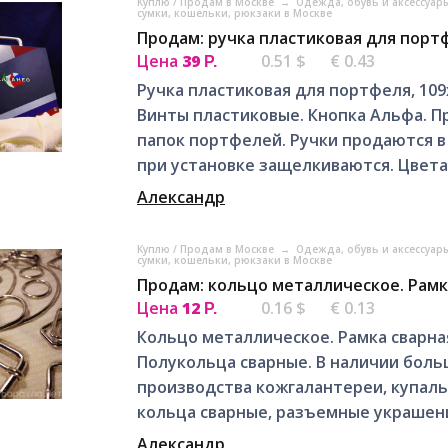
Куплю / Продам в Москве
→
Одежда, обувь и аксессуар
сумки, кошельки, рюкзаки в Москве
Продам: ручка пластиковая для портф
Цена
39
0.51 $
€ 0.43
Р.
Ручка пластиковая для портфеля, 109
Винты пластиковые. Кнопка Альфа. П
папок портфелей. Ручки продаются в
при установке защелкиваются. Цвета.
Александр
Куплю / Продам в Москве
→
Одежда, обувь и аксессуар
сумки, кошельки, рюкзаки в Москве
Продам: кольцо металлическое. Рамк
Цена
12
0.16 $
€ 0.13
Р.
Кольцо металлическое. Рамка сварна
Полукольца сварные. В наличии бол
производства кожгалантереи, купаль
кольца сварные, разъемные украшения
Александр