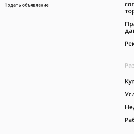
со
Подать объявление
то
Пр
да
Ре
Ра
Ку
Ус
Не
Ра