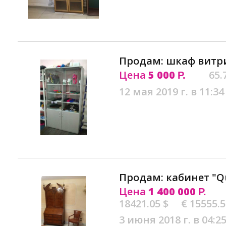
Продам: шкаф витри
Цена
5 000
65.
Р.
12 мая 2019 г. в 11:34
Продам: кабинет "Q
Цена
1 400 000
Р.
18421.05 $
€ 15555.
3 июня 2018 г. в 04:2