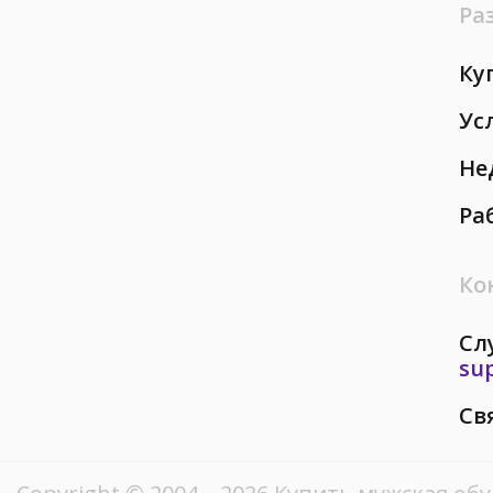
Ра
Ку
Ус
Не
Ра
Ко
Сл
su
Св