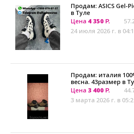
Продам: ASICS Gel-Pic
в Туле
Цена
4 350
57.
Р.
24 июля 2026 г. в 04:
Продам: италия 100
весна. 43размер в Т
Цена
3 400
44.
Р.
3 марта 2026 г. в 05:2