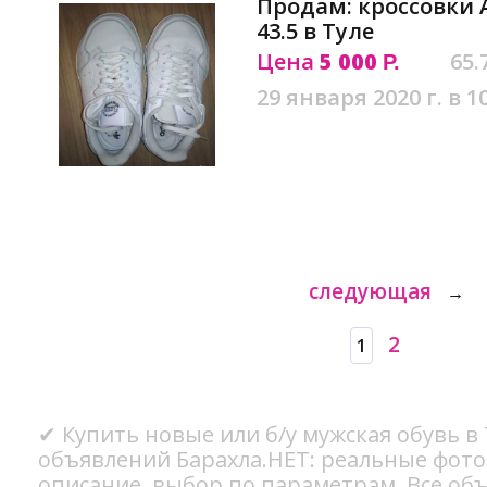
Продам: кроссовки A
43.5 в Туле
Цена
5 000
65.
Р.
29 января 2020 г. в 1
следующая
→
2
1
✔ Купить новые или б/у мужская обувь в 
объявлений Барахла.НЕТ: реальные фото
описание, выбор по параметрам. Все об