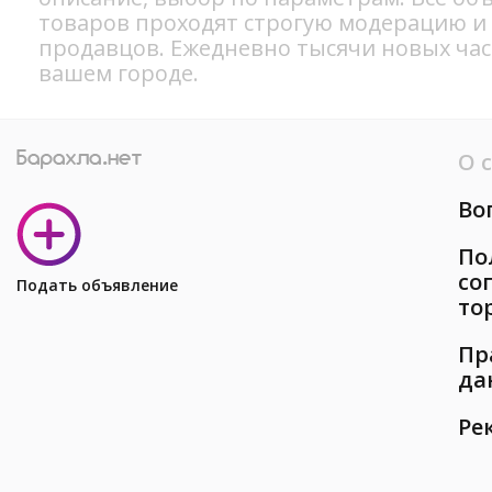
товаров проходят строгую модерацию и
продавцов. Ежедневно тысячи новых ча
вашем городе.
О 
Во
По
со
Подать объявление
то
Пр
да
Ре