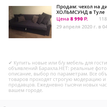
Продам: чехол на д
ХОЛЬМСУНД в Туле
Цена
8 990
118
Р.
29 апреля 2020 г. в 0
✔ Купить новые или б/у мебель для гости
объявлений Барахла.НЕТ: реальные фото
описание, выбор по параметрам. Все об
товаров проходят строгую модерацию и
продавцов. Ежедневно тысячи новых ча
вашем городе.