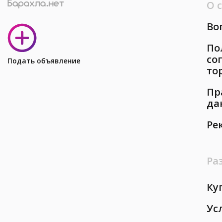
О 
Во
По
со
Подать объявление
то
Пр
да
Ре
Ра
Ку
Ус